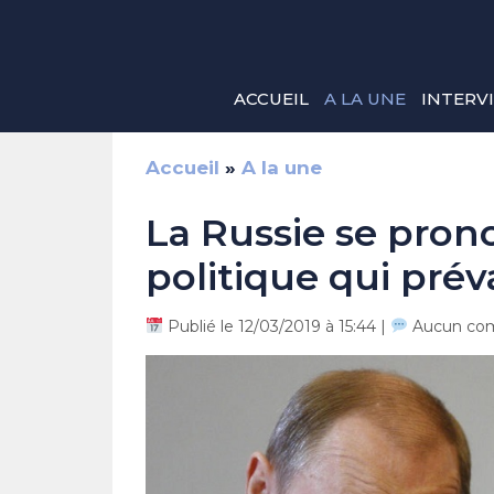
Aller
au
contenu
ACCUEIL
A LA UNE
INTERV
Accueil
»
A la une
La Russie se prono
politique qui prév
Publié le 12/03/2019 à 15:44 |
Aucun co