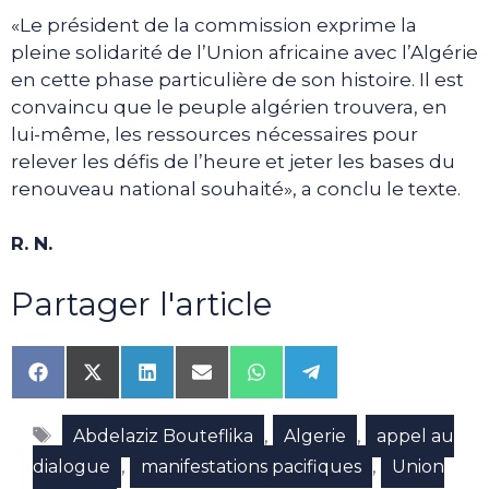
«Le président de la commission exprime la
pleine solidarité de l’Union africaine avec l’Algérie
en cette phase particulière de son histoire. Il est
convaincu que le peuple algérien trouvera, en
lui-même, les ressources nécessaires pour
relever les défis de l’heure et jeter les bases du
renouveau national souhaité», a conclu le texte.
R. N.
Partager l'article
Share
Share
Share
Share
Share
Share
on
on
on
on
on
on
Facebook
X
LinkedIn
Email
WhatsApp
Telegram
Étiquettes
(Twitter)
,
,
Abdelaziz Bouteflika
Algerie
appel au
,
,
dialogue
manifestations pacifiques
Union