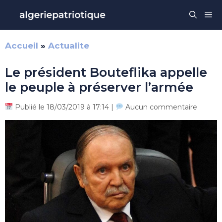
Aller
Me
au
contenu
Accueil
»
Actualite
Le président Bouteflika appelle
le peuple à préserver l’armée
Publié le 18/03/2019 à 17:14 |
Aucun commentaire