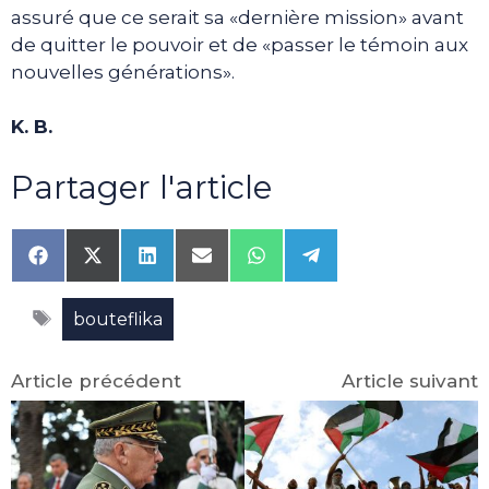
assuré que ce serait sa «dernière mission» avant
de quitter le pouvoir et de «passer le témoin aux
nouvelles générations».
K. B.
Partager l'article
Share
Share
Share
Share
Share
Share
on
on
on
on
on
on
Facebook
X
LinkedIn
Email
WhatsApp
Telegram
Étiquettes
(Twitter)
bouteflika
Article précédent
Article suivant