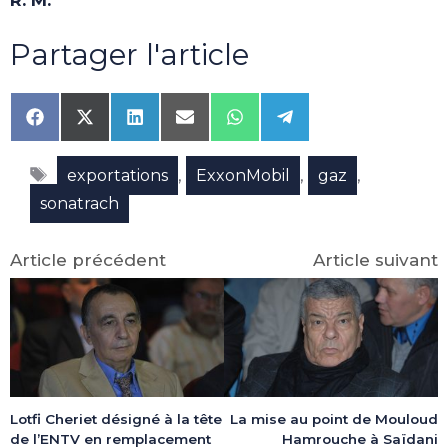
Partager l'article
Share
Share
Share
Share
Share
Share
on
on
on
on
on
on
Facebook
X
LinkedIn
Email
WhatsApp
Telegram
Étiquettes
(Twitter)
,
,
,
exportations
ExxonMobil
gaz
sonatrach
Article précédent
Article suivant
Lotfi Cheriet désigné à la tête
La mise au point de Mouloud
de l’ENTV en remplacement
Hamrouche à Saïdani