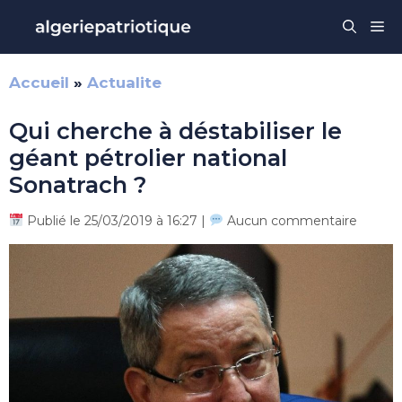
Aller
Me
au
contenu
Accueil
»
Actualite
Qui cherche à déstabiliser le
géant pétrolier national
Sonatrach ?
Publié le 25/03/2019 à 16:27 |
Aucun commentaire