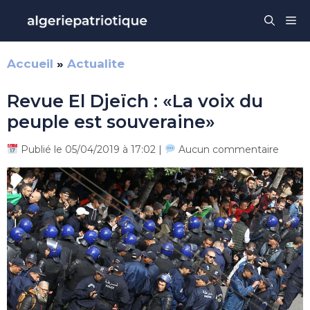
Aller
Me
au
contenu
Accueil
»
Actualite
Revue El Djeïch : «La voix du
peuple est souveraine»
Publié le 05/04/2019 à 17:02 |
Aucun commentaire