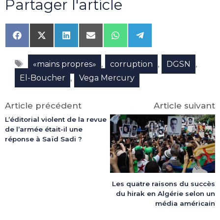
Partager l'article
Share
Share
Share
Share
Share
Share
on
on
on
on
on
on
Facebook
X
LinkedIn
Email
WhatsApp
Telegram
Étiquettes
(Twitter)
,
,
,
«mains propres»
corruption
DGSN
,
El-Boucher
Vega Mercury
Article précédent
Article suivant
L’éditorial violent de la revue
de l’armée était-il une
réponse à Saïd Sadi ?
Les quatre raisons du succès
du hirak en Algérie selon un
média américain