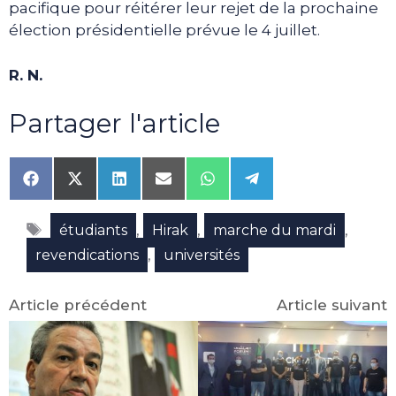
pacifique pour réitérer leur rejet de la prochaine
élection présidentielle prévue le 4 juillet.
R. N.
Partager l'article
Share
Share
Share
Share
Share
Share
on
on
on
on
on
on
Facebook
X
LinkedIn
Email
WhatsApp
Telegram
Étiquettes
(Twitter)
,
,
,
étudiants
Hirak
marche du mardi
,
revendications
universités
Article précédent
Article suivant