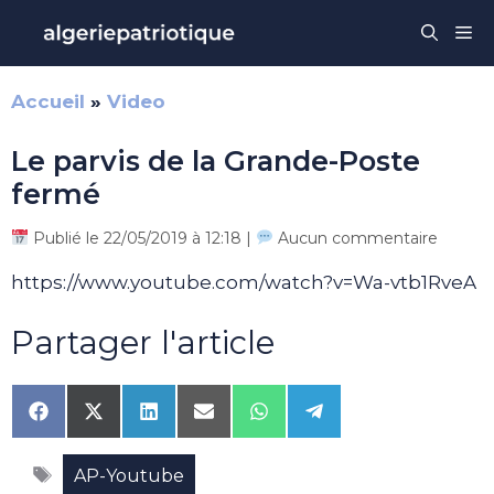
Aller
Me
au
contenu
Accueil
»
Video
Le parvis de la Grande-Poste
fermé
Publié le 22/05/2019 à 12:18 |
Aucun commentaire
https://www.youtube.com/watch?v=Wa-vtb1RveA
Partager l'article
Share
Share
Share
Share
Share
Share
on
on
on
on
on
on
Facebook
X
LinkedIn
Email
WhatsApp
Telegram
Étiquettes
(Twitter)
AP-Youtube