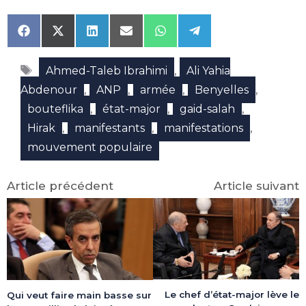
Share
Share
Share
Share
Share
Share
on
on
on
on
on
on
Facebook
X
LinkedIn
Email
WhatsApp
Telegram
Étiquettes
(Twitter)
,
Ahmed-Taleb Ibrahimi
Ali Yahia
,
,
,
,
Abdenour
ANP
armée
Benyelles
,
,
,
bouteflika
état-major
gaid-salah
,
,
,
Hirak
manifestants
manifestations
mouvement populaire
Article précédent
Article suivant
Le chef d’état-major lève le
Qui veut faire main basse sur