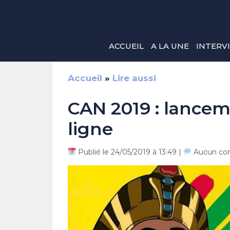
Aller
au
contenu
ACCUEIL
A LA UNE
INTERV
Accueil
»
Lire aussi
CAN 2019 : lanceme
ligne
Publié le 24/05/2019 à 13:49 |
Aucun co