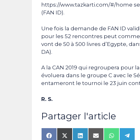
https://www.tazkarti.com/#/home se 
(FAN ID).
Une fois la demande de FAN ID validé
pour les 52 rencontres peut commenc
vont de 50 à 500 livres d’Egypte, dan
DA).
A la CAN 2019 qui regroupera pour la
évoluera dans le groupe C avec le Sé
entameront le tournoi le 23 juin cont
R. S.
Partager l'article
Share
Share
Share
Share
Share
Shar