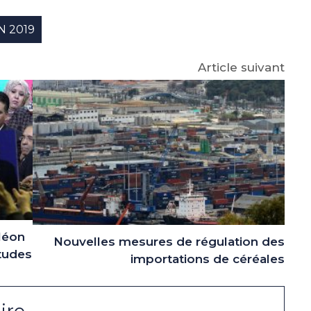
p
gram
N 2019
Article suivant
léon
Nouvelles mesures de régulation des
itudes
importations de céréales