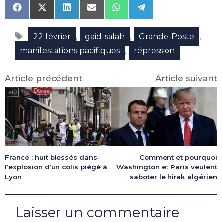
Share
Share
Share
Share
Share
Share
on
on
on
on
on
on
Facebook
X
LinkedIn
Email
WhatsApp
Telegram
Étiquettes
(Twitter)
,
,
,
22 février
gaid-salah
Grande-Poste
,
manifestations pacifiques
répression
Article précédent
Article suivant
France : huit blessés dans
Comment et pourquoi
l’explosion d’un colis piégé à
Washington et Paris veulent
Lyon
saboter le hirak algérien
Laisser un commentaire