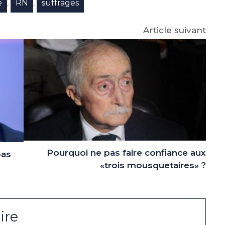
e
RN
suffrages
,
,
Article suivant
Pourquoi ne pas faire confiance aux
pas
«trois mousquetaires» ?
ire