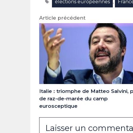
Étiquettes
élections européennes
Franc
(Twitter)
,
Article précédent
Italie : triomphe de Matteo Salvini, 
de raz-de-marée du camp
eurosceptique
Laisser un commenta