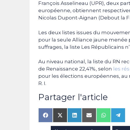
François Asselineau (UPR), deux part
européenne, obtiennent respectiveme
Nicolas Dupont-Aignan (Debout la Fr
Les deux listes issues du mouvement 
pour la seule Alliance jaune menée 
suffrages, la liste Les Républicains n
Au niveau national, la liste du RN rec
de Renaissance 22,41%, selon
les rés
pour les élections européennes, au 
R. I.
Partager l'article
Share
Share
Share
Share
Share
Shar
on
on
on
on
on
on
Facebook
X
LinkedIn
Email
WhatsAp
Tele