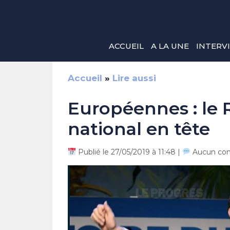
Aller
au
contenu
ACCUEIL
A LA UNE
INTERV
Accueil
»
Lire aussi
Européennes : le
national en tête
Publié le 27/05/2019 à 11:48 |
Aucun co