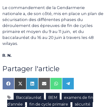
Le commandement de la Gendarmerie
nationale a, de son côté, mis en place un plan de
sécurisation des différentes phases du
déroulement des épreuves de fin de cycles
primaire et moyen du 9 au 11 juin, et du
baccalauréat du 16 au 20 juin à travers les 48
wilayas.
R. N.
Partager l'article
Share
Share
Share
Share
Share
Share
on
on
on
on
on
on
Facebook
X
LinkedIn
Email
WhatsApp
Telegram
Étiquettes
(Twitter)
,
,
Baccalauréat
BEM
examens de fin
,
,
d'année
fin de cycle primaire
sécurité