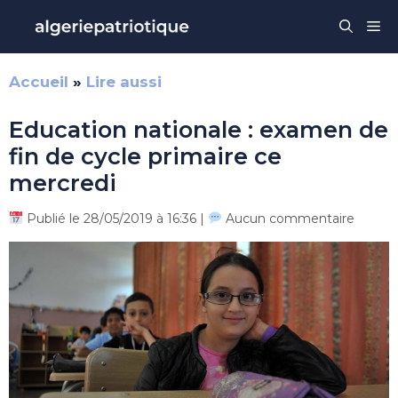
Aller
Me
au
contenu
Accueil
»
Lire aussi
Education nationale : examen de
fin de cycle primaire ce
mercredi
Publié le 28/05/2019 à 16:36 |
Aucun commentaire