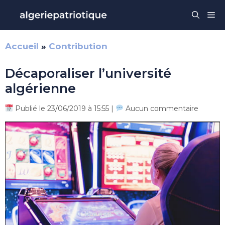
Aller
Me
au
contenu
Accueil
»
Contribution
Décaporaliser l’université
algérienne
Publié le 23/06/2019 à 15:55 |
Aucun commentaire