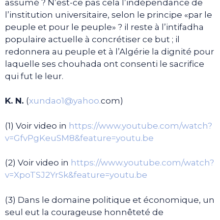
assumé ? N’est-ce pas cela l’indépendance de
l’institution universitaire, selon le principe «par le
peuple et pour le peuple» ? il reste à l’intifadha
populaire actuelle à concrétiser ce but ; il
redonnera au peuple et à l’Algérie la dignité pour
laquelle ses chouhada ont consenti le sacrifice
qui fut le leur.
K. N.
(
xundao1@yahoo.
com)
(1) Voir video in
https://www.youtube.com/watch?
v=GfvPgKeuSM8&feature=youtu.be
(2) Voir video in
https://www.youtube.com/watch?
v=XpoTSJ2YrSk&feature=youtu.be
(3) Dans le domaine politique et économique, un
seul eut la courageuse honnêteté de