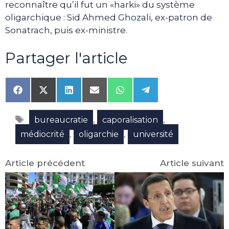
reconnaître qu’il fut un «harki» du système
oligarchique : Sid Ahmed Ghozali, ex-patron de
Sonatrach, puis ex-ministre.
Partager l'article
Share
Share
Share
Share
Share
Share
on
on
on
on
on
on
Facebook
X
LinkedIn
Email
WhatsApp
Telegram
Étiquettes
(Twitter)
,
,
bureaucratie
caporalisation
,
,
médiocrité
oligarchie
université
Article précédent
Article suivant