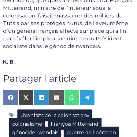
Rwanda où, quelques années plus tard, François
Mitterrand, ministre de l’Intérieur sous la
colonisation, faisait massacrer des milliers de
Tutsis par ses protégés hutus, de l’aveu même
d’un général français affecté sur place qui a fini
par révéler l’implication directe du Président
socialiste dans le génocide rwandais.
K. B.
Partager l'article
Share
Share
Share
Share
Share
Share
on
on
on
on
on
on
Facebook
X
LinkedIn
Email
WhatsApp
Telegram
Étiquettes
(Twitter)
,
«bienfaits de la colonisation»
,
,
colonialisme
François Mitterrand
,
génocide rwandais
guerre de libération