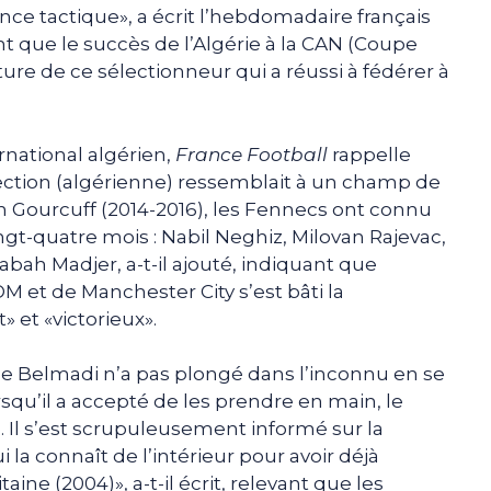
ence tactique», a écrit l’hebdomadaire français
t que le succès de l’Algérie à la CAN (Coupe
ture de ce sélectionneur qui a réussi à fédérer à
rnational algérien,
France Football
rappelle
élection (algérienne) ressemblait à un champ de
n Gourcuff (2014-2016), les Fennecs ont connu
gt-quatre mois : Nabil Neghiz, Milovan Rajevac,
bah Madjer, a-t-il ajouté, indiquant que
OM et de Manchester City s’est bâti la
 et «victorieux».
e Belmadi n’a pas plongé dans l’inconnu en se
rsqu’il a accepté de les prendre en main, le
. Il s’est scrupuleusement informé sur la
i la connaît de l’intérieur pour avoir déjà
ine (2004)», a-t-il écrit, relevant que les