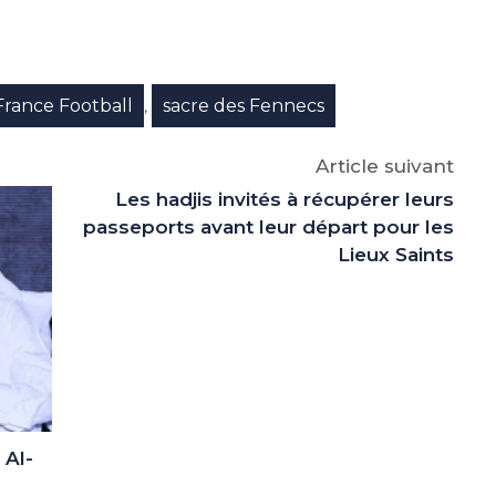
e
p
gram
France Football
sacre des Fennecs
,
Article suivant
Les hadjis invités à récupérer leurs
passeports avant leur départ pour les
Lieux Saints
 Al-