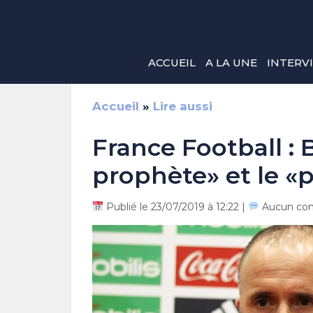
Aller
au
contenu
ACCUEIL
A LA UNE
INTERV
Accueil
»
Lire aussi
France Football :
prophète» et le «p
Publié le 23/07/2019 à 12:22 |
Aucun co