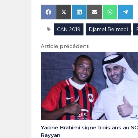
Share
Share
Share
Share
Share
Shar
on
on
on
on
on
on
Facebook
X
LinkedIn
Email
WhatsAp
Tele
Étiquettes
CAN 2019
Djamel Belmadi
(Twitter)
,
,
Article précédent
Yacine Brahimi signe trois ans au SC
Rayyan