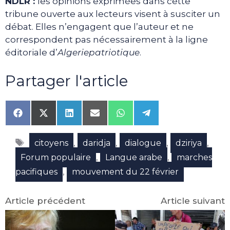
NDLR :
les opinions exprimées dans cette
tribune ouverte aux lecteurs visent à susciter un
débat. Elles n’engagent que l’auteur et ne
correspondent pas nécessairement à la ligne
éditoriale d’
Algeriepatriotique
.
Partager l'article
Share
Share
Share
Share
Share
Share
on
on
on
on
on
on
Facebook
X
LinkedIn
Email
WhatsApp
Telegram
Étiquettes
(Twitter)
,
,
,
,
citoyens
daridja
dialogue
dziriya
,
,
Forum populaire
Langue arabe
marches
,
pacifiques
mouvement du 22 février
Article précédent
Article suivant