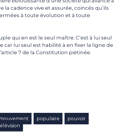
mière éblouissante d’une société qui avance à
re la cadence vive et assurée, coincés qu’ils
ermées à toute évolution et à toute
ple qui en est le seul maître. C’est à lui seul
car lui seul est habilité à en fixer la ligne de
l’article 7 de la Constitution piétinée.
e
p
gram
mouvement
populaire
pouvoir
,
,
,
télévision