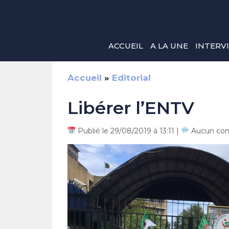
Aller
au
contenu
ACCUEIL
A LA UNE
INTERV
Accueil
»
Editorial
Libérer l’ENTV
Publié le 29/08/2019 à 13:11 |
Aucun co