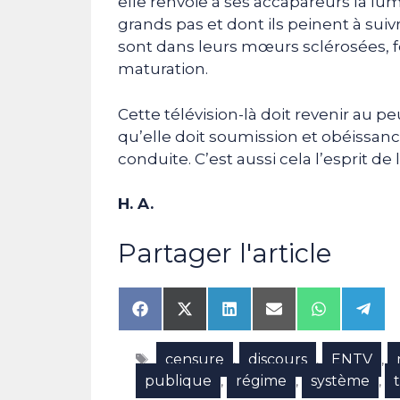
elle renvoie à ses accapareurs la lu
grands pas et dont ils peinent à suiv
sont dans leurs mœurs sclérosées, f
maturation.
Cette télévision-là doit revenir au peu
qu’elle doit soumission et obéissance 
conduite. C’est aussi cela l’esprit de 
H. A.
Partager l'article
Share
Share
Share
Share
Share
Shar
on
on
on
on
on
on
Facebook
X
LinkedIn
Email
WhatsAp
Tele
Étiquettes
censure
discours
ENTV
(Twitter)
,
,
,
publique
régime
système
,
,
,