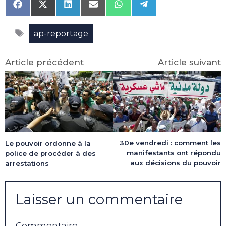
Share
Share
Share
Share
Share
Share
on
on
on
on
on
on
Facebook
X
LinkedIn
Email
WhatsApp
Telegram
Étiquettes
(Twitter)
ap-reportage
Article précédent
Article suivant
30e vendredi : comment les
Le pouvoir ordonne à la
manifestants ont répondu
police de procéder à des
aux décisions du pouvoir
arrestations
Laisser un commentaire
Commentaire