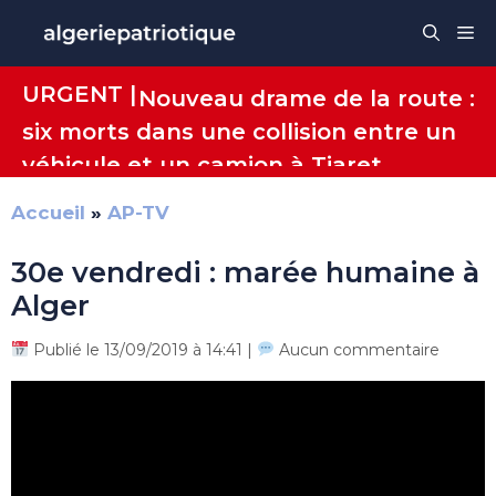
Aller
Me
au
contenu
URGENT |
Nouveau drame de la route :
six morts dans une collision entre un
véhicule et un camion à Tiaret
Accueil
»
AP-TV
30e vendredi : marée humaine à
Alger
Publié le 13/09/2019 à 14:41 |
Aucun commentaire