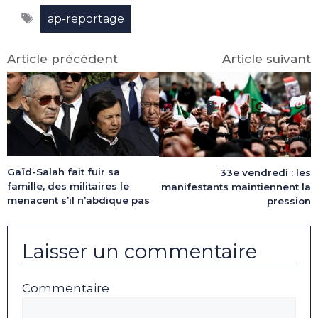
Facebook
X
LinkedIn
Email
WhatsApp
Telegram
Étiquettes
(Twitter)
ap-reportage
Article précédent
Article suivant
Gaïd-Salah fait fuir sa
33e vendredi : les
famille, des militaires le
manifestants maintiennent la
menacent s’il n’abdique pas
pression
Laisser un commentaire
Commentaire