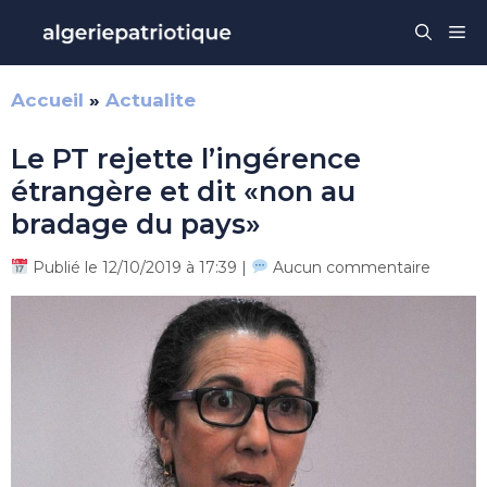
Aller
Me
au
contenu
Accueil
»
Actualite
Le PT rejette l’ingérence
étrangère et dit «non au
bradage du pays»
Publié le 12/10/2019 à 17:39 |
Aucun commentaire