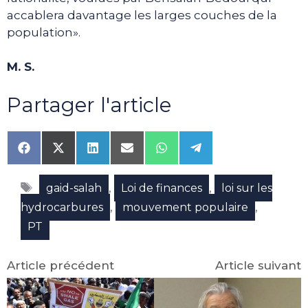
accablera davantage les larges couches de la
population».
M. S.
Partager l'article
Share
Share
Share
Share
Share
Share
on
on
on
on
on
on
Facebook
X
LinkedIn
Email
WhatsApp
Telegram
Étiquettes
(Twitter)
,
,
gaid-salah
Loi de finances
loi sur les
,
,
hydrocarbures
mouvement populaire
PT
Article précédent
Article suivant