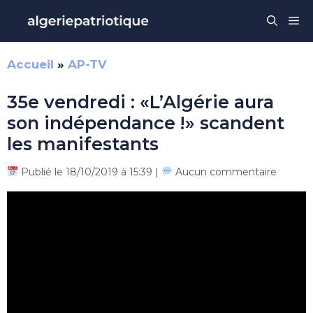
Aller
Me
au
contenu
Accueil
»
AP-TV
35e vendredi : «L’Algérie aura
son indépendance !» scandent
les manifestants
Publié le 18/10/2019 à 15:39 |
Aucun commentaire