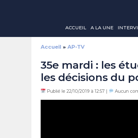
Aller
au
contenu
ACCUEIL
A LA UNE
INTERV
Accueil
»
AP-TV
35e mardi : les ét
les décisions du p
Publié le 22/10/2019 à 12:57 |
Aucun com