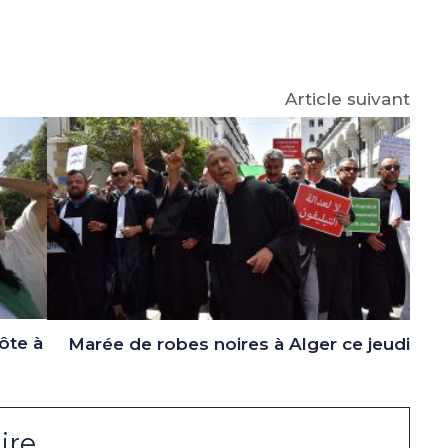
p
gram
Article suivant
ôte à
Marée de robes noires à Alger ce jeudi
ire