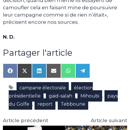
décision, quand bien même ils essayent de
camoufler cela en faisant mine de poursuivre
leur campagne comme si de rien n’était»,
précisent encore nos sources.
N. D.
Partager l'article
Share
Share
Share
Share
Share
Share
on
on
on
on
on
on
Facebook
X
LinkedIn
Email
WhatsApp
Telegram
Étiquettes
(Twitter)
,
campane électorale
élection
,
,
,
présidentielle
gaid-salah
Mihoubi
pays
,
,
du Golfe
report
Tebboune
Article précédent
Article suivant