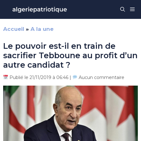
Aller
Me
au
contenu
Accueil
»
A la une
Le pouvoir est-il en train de
sacrifier Tebboune au profit d’un
autre candidat ?
Publié le 21/11/2019 à 06:46 |
Aucun commentaire