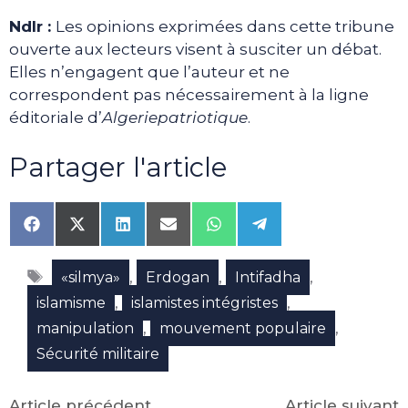
Ndlr :
Les opinions exprimées dans cette tribune
ouverte aux lecteurs visent à susciter un débat.
Elles n’engagent que l’auteur et ne
correspondent pas nécessairement à la ligne
éditoriale d’
Algeriepatriotique
.
Partager l'article
Share
Share
Share
Share
Share
Share
on
on
on
on
on
on
Facebook
X
LinkedIn
Email
WhatsApp
Telegram
Étiquettes
(Twitter)
,
,
,
«silmya»
Erdogan
Intifadha
,
,
islamisme
islamistes intégristes
,
,
manipulation
mouvement populaire
Sécurité militaire
Article précédent
Article suivant