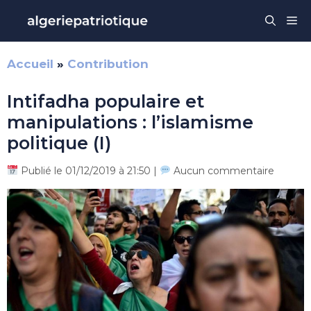
Aller
Me
au
contenu
Accueil
»
Contribution
Intifadha populaire et
manipulations : l’islamisme
politique (I)
Publié le 01/12/2019 à 21:50 |
Aucun commentaire