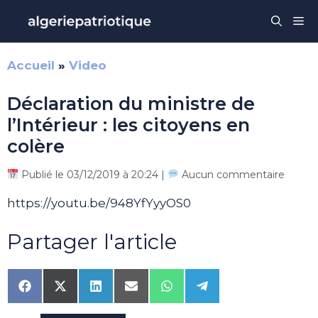
Aller
Me
au
contenu
Accueil
»
Video
Déclaration du ministre de
l’Intérieur : les citoyens en
colère
Publié le 03/12/2019 à 20:24 |
Aucun commentaire
https://youtu.be/948YfYyyOS0
Partager l'article
Share
Share
Share
Share
Share
Share
on
on
on
on
on
on
Facebook
X
LinkedIn
Email
WhatsApp
Telegram