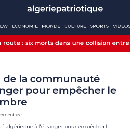
IEW
ECONOMIE
MONDE
CULTURE
SPORTS
VIDEO
route : six morts dans une collision entre
on de la communauté
ranger pour empêcher le
cembre
mmentaire
é algérienne à l’étranger pour empêcher le