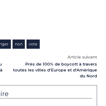
e
p
gram
anger
non
vote
,
,
Article suivant
u
Près de 100% de boycott à travers
 à
toutes les villes d’Europe et d’Amérique
du Nord
ire