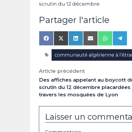
scrutin du 12 décembre
Partager l'article
Share
Share
Share
Share
Share
Shar
on
on
on
on
on
on
Facebook
X
LinkedIn
Email
WhatsAp
Tele
Étiquettes
communauté algérienne à l'étr
(Twitter)
Article précédent
Des affiches appelant au boycott d
scrutin du 12 décembre placardées
travers les mosquées de Lyon
Laisser un commenta
Commentaire