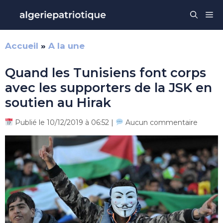
Aller
Me
au
contenu
Accueil
»
A la une
Quand les Tunisiens font corps
avec les supporters de la JSK en
soutien au Hirak
Publié le 10/12/2019 à 06:52 |
Aucun commentaire