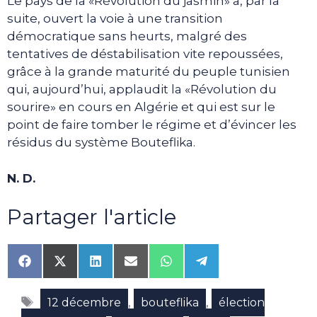
Le pays de la «Révolution du jasmin» a, par la
suite, ouvert la voie à une transition
démocratique sans heurts, malgré des
tentatives de déstabilisation vite repoussées,
grâce à la grande maturité du peuple tunisien
qui, aujourd’hui, applaudit la «Révolution du
sourire» en cours en Algérie et qui est sur le
point de faire tomber le régime et d’évincer les
résidus du système Bouteflika.
N. D.
Partager l'article
Share
Share
Share
Share
Share
Share
on
on
on
on
on
on
Facebook
X
LinkedIn
Email
WhatsApp
Telegram
Étiquettes
(Twitter)
,
,
12 décembre
bouteflika
élection