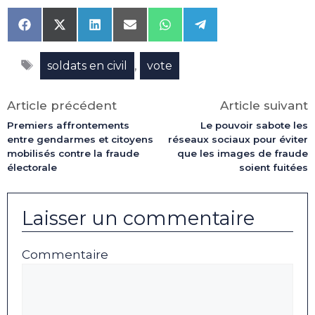
Share
Share
Share
Share
Share
Share
on
on
on
on
on
on
Facebook
X
LinkedIn
Email
WhatsApp
Telegram
Étiquettes
(Twitter)
,
soldats en civil
vote
Article précédent
Article suivant
Premiers affrontements
Le pouvoir sabote les
entre gendarmes et citoyens
réseaux sociaux pour éviter
mobilisés contre la fraude
que les images de fraude
électorale
soient fuitées
Laisser un commentaire
Commentaire