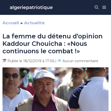
Aller
Me
au
contenu
Accueil
»
Actualite
La femme du détenu d’opinion
Kaddour Chouicha : «Nous
continuons le combat !»
Publié le 18/12/2019 à 17:06 |
Aucun commentaire