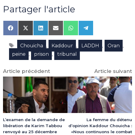
Partager l'article
Share
Share
Share
Share
Share
Share
on
on
on
on
on
on
Facebook
X
LinkedIn
Email
WhatsApp
Telegram
Étiquettes
(Twitter)
,
,
,
,
Chouicha
Kaddour
LADDH
Oran
,
,
peine
prison
tribunal
Article précédent
Article suivant
La femme du détenu
L’examen de la demande de
d’opinion Kaddour Chouicha :
libération de Karim Tabbou
«Nous continuons le combat
renvoyé au 25 décembre