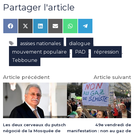
Partager l'article
Share
Share
Share
Share
Share
Share
on
on
on
on
on
on
Facebook
X
LinkedIn
Email
WhatsApp
Telegram
Étiquettes
(Twitter)
,
,
assises nationales
dialogue
,
,
,
mouvement populaire
PAD
répression
Tebboune
Article précédent
Article suivant
49e vendredi de
Les deux cerveaux du putsch
manifestation : non au gaz de
négocié de la Mosquée de