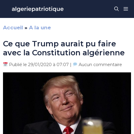
Aller
Me
au
contenu
Accueil
»
A la une
Ce que Trump aurait pu faire
avec la Constitution algérienne
Publié le 29/01/2020 à 07:07 |
Aucun commentaire