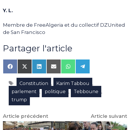
Y. L.
Membre de FreeAlgeria et du collectif DZUnited
de San Francisco
Partager l'article
Share
Share
Share
Share
Share
Share
on
on
on
on
on
on
Facebook
X
LinkedIn
Email
WhatsApp
Telegram
Étiquettes
(Twitter)
,
,
Constitution
Karim Tabbou
,
,
,
parlement
politique
Tebboune
trump
Article précédent
Article suivant