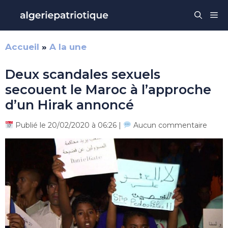
Aller
Me
au
contenu
Accueil
»
A la une
Deux scandales sexuels
secouent le Maroc à l’approche
d’un Hirak annoncé
Publié le 20/02/2020 à 06:26 |
Aucun commentaire