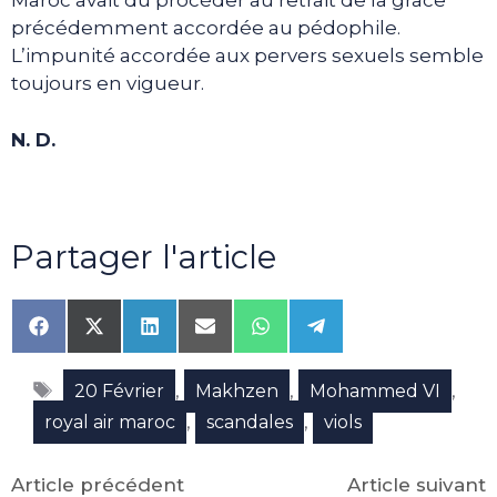
Maroc avait dû procéder au retrait de la grâce
précédemment accordée au pédophile.
L’impunité accordée aux pervers sexuels semble
toujours en vigueur.
N. D.
Partager l'article
Share
Share
Share
Share
Share
Share
on
on
on
on
on
on
Facebook
X
LinkedIn
Email
WhatsApp
Telegram
Étiquettes
(Twitter)
,
,
,
20 Février
Makhzen
Mohammed VI
,
,
royal air maroc
scandales
viols
Article précédent
Article suivant