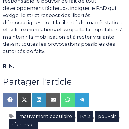
responsable le pouvoir de fait de tout
développement fâcheux», indique le PAD qui
«exige le strict respect des libertés
démocratiques dont la liberté de manifestation
et la libre circulation» et «appelle la population à
maintenir la mobilisation et à rester vigilante
devant toutes les provocations possibles des
autorités de fait».
R. N.
Partager l'article
Share
Share
Share
Share
Share
Share
on
on
on
on
on
on
Facebook
X
LinkedIn
Email
WhatsApp
Telegram
Étiquettes
(Twitter)
,
,
,
mouvement populaire
PAD
pouvoir
répression