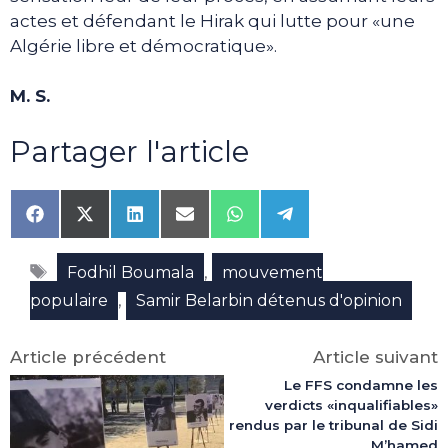
actes et défendant le Hirak qui lutte pour «une
Algérie libre et démocratique».
M. S.
Partager l'article
Share
Share
Share
Share
Share
Share
on
on
on
on
on
on
Facebook
X
LinkedIn
Email
WhatsApp
Telegram
Étiquettes
(Twitter)
,
Fodhil Boumala
mouvement
,
populaire
Samir Belarbin détenus d'opinion
Article précédent
Article suivant
Le FFS condamne les
verdicts «inqualifiables»
rendus par le tribunal de Sidi
M’hamed