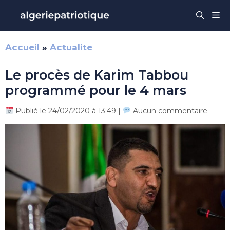
Aller
Me
au
contenu
Accueil
»
Actualite
Le procès de Karim Tabbou
programmé pour le 4 mars
Publié le 24/02/2020 à 13:49 |
Aucun commentaire