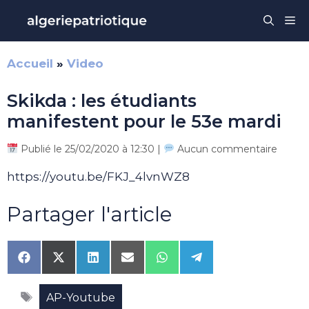
Aller
Me
au
contenu
Accueil
»
Video
Skikda : les étudiants
manifestent pour le 53e mardi
Publié le 25/02/2020 à 12:30 |
Aucun commentaire
https://youtu.be/FKJ_4lvnWZ8
Partager l'article
Share
Share
Share
Share
Share
Share
on
on
on
on
on
on
Facebook
X
LinkedIn
Email
WhatsApp
Telegram
Étiquettes
(Twitter)
AP-Youtube