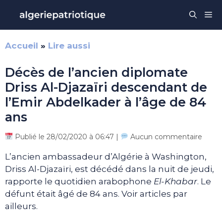
Aller
Me
au
contenu
Accueil
»
Lire aussi
Décès de l’ancien diplomate
Driss Al-Djazaïri descendant de
l’Emir Abdelkader à l’âge de 84
ans
Publié le 28/02/2020 à 06:47 |
Aucun commentaire
L’ancien ambassadeur d’Algérie à Washington,
Driss Al-Djazaïri, est décédé dans la nuit de jeudi,
rapporte le quotidien arabophone
El-Khabar
. Le
défunt était âgé de 84 ans. Voir articles par
ailleurs.