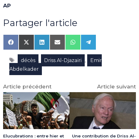
AP
Partager l'article
Share
Share
Share
Share
Share
Share
on
on
on
on
on
on
Facebook
X
LinkedIn
Email
WhatsApp
Telegram
Étiquettes
(Twitter)
,
,
décès
Driss Al-Djazaïri
Emir
Abdelkader
Article précédent
Article suivant
Elucubrations : entre hier et
Une contribution de Driss Al-