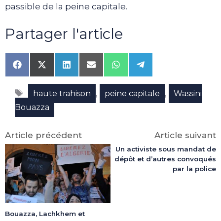
passible de la peine capitale.
Partager l'article
Share
Share
Share
Share
Share
Share
on
on
on
on
on
on
Facebook
X
LinkedIn
Email
WhatsApp
Telegram
Étiquettes
(Twitter)
,
,
haute trahison
peine capitale
Wassini
Bouazza
Article précédent
Article suivant
Un activiste sous mandat de
dépôt et d’autres convoqués
par la police
Bouazza, Lachkhem et