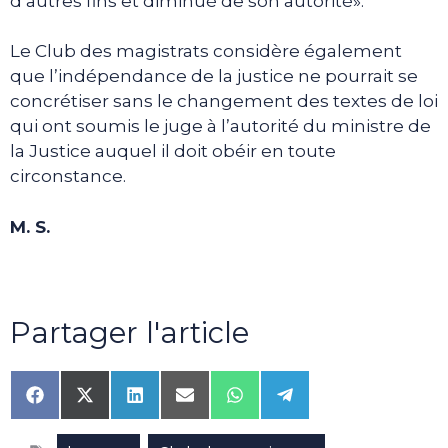
d’autres fins et diminué de son autorité».
Le Club des magistrats considère également
que l’indépendance de la justice ne pourrait se
concrétiser sans le changement des textes de loi
qui ont soumis le juge à l’autorité du ministre de
la Justice auquel il doit obéir en toute
circonstance.
M. S.
Partager l'article
Share
Share
Share
Share
Share
Share
on
on
on
on
on
on
Facebook
X
LinkedIn
Email
WhatsApp
Telegram