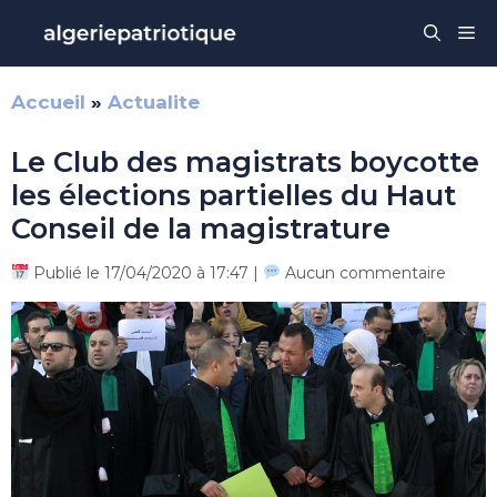
Aller
Me
au
contenu
Accueil
»
Actualite
Le Club des magistrats boycotte
les élections partielles du Haut
Conseil de la magistrature
Publié le 17/04/2020 à 17:47 |
Aucun commentaire