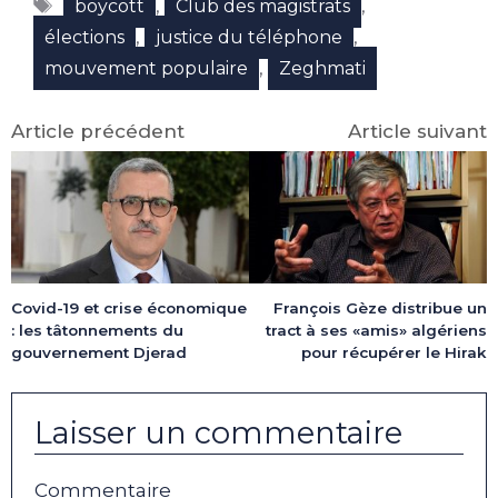
Étiquettes
(Twitter)
,
,
boycott
Club des magistrats
,
,
élections
justice du téléphone
,
mouvement populaire
Zeghmati
Article précédent
Article suivant
François Gèze distribue un
Covid-19 et crise économique
tract à ses «amis» algériens
: les tâtonnements du
pour récupérer le Hirak
gouvernement Djerad
Laisser un commentaire
Commentaire