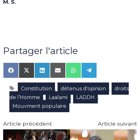
M. S.
Partager l'article
Share
Share
Share
Share
Share
Share
on
on
on
on
on
on
Facebook
X
LinkedIn
Email
WhatsApp
Telegram
Étiquettes
(Twitter)
,
,
Constitution
détenus d'opinion
droits
,
,
,
de l’Homme
Laalami
LADDH
Mouvment populaire
Article précédent
Article suivant