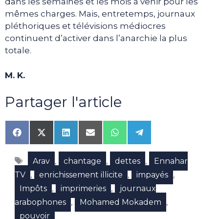
dans les semaines et les mois à venir pour les
mêmes charges. Mais, entretemps, journaux
pléthoriques et télévisions médiocres
continuent d’activer dans l’anarchie la plus
totale.
M. K.
Partager l'article
Share
Share
Share
Share
Share
Share
on
on
on
on
on
on
Facebook
X
LinkedIn
Email
WhatsApp
Telegram
Étiquettes
(Twitter)
,
,
,
Arav
chantage
dettes
Ennahar
,
,
,
TV
enrichissement illicite
impayés
,
,
Impôts
imprimeries
journaux
,
,
arabophones
Mohamed Mokadem
pouvoir