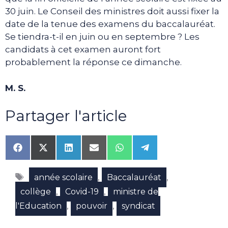
30 juin. Le Conseil des ministres doit aussi fixer la
date de la tenue des examens du baccalauréat.
Se tiendra-t-il en juin ou en septembre ? Les
candidats à cet examen auront fort
probablement la réponse ce dimanche.
M. S.
Partager l'article
Share
Share
Share
Share
Share
Share
on
on
on
on
on
on
Facebook
X
LinkedIn
Email
WhatsApp
Telegram
Étiquettes
(Twitter)
,
,
année scolaire
Baccalauréat
,
,
collège
Covid-19
ministre de
,
,
l'Education
pouvoir
syndicat