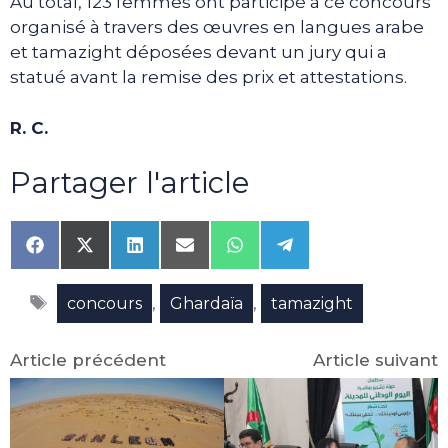
Au total, 123 femmes ont participé à ce concours
organisé à travers des œuvres en langues arabe
et tamazight déposées devant un jury qui a
statué avant la remise des prix et attestations.
R. C.
Partager l'article
Share
Share
Share
Share
Share
Share
on
on
on
on
on
on
Facebook
X
LinkedIn
Email
WhatsApp
Telegram
Étiquettes
(Twitter)
,
,
concours
Ghardaïa
tamazight
Article précédent
Article suivant