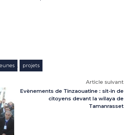
e
p
gram
jeunes
projets
,
Article suivant
Evènements de Tinzaouatine : sit-in de
citoyens devant la wilaya de
Tamanrasset