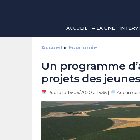
Aller
au
contenu
ACCUEIL
A LA UNE
INTERV
Accueil
»
Economie
Un programme d’ac
projets des jeunes
Publié le 16/06/2020 à 15:35 |
Aucun co