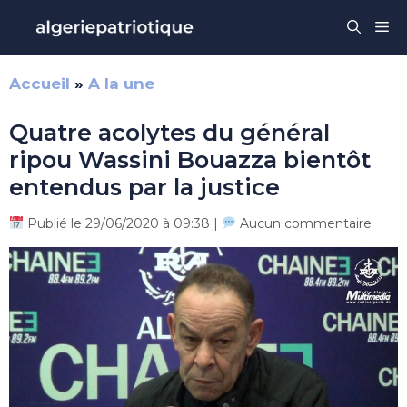
Aller
Me
au
contenu
Accueil
»
A la une
Quatre acolytes du général
ripou Wassini Bouazza bientôt
entendus par la justice
Publié le 29/06/2020 à 09:38 |
Aucun commentaire