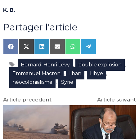
K. B.
Partager l'article
Share
Share
Share
Share
Share
Share
on
on
on
on
on
on
Facebook
X
LinkedIn
Email
WhatsApp
Telegram
Étiquettes
(Twitter)
,
,
Bernard-Henri Lévy
double explosion
,
,
,
Emmanuel Macron
liban
Libye
,
néocolonialisme
Syrie
Article précédent
Article suivant