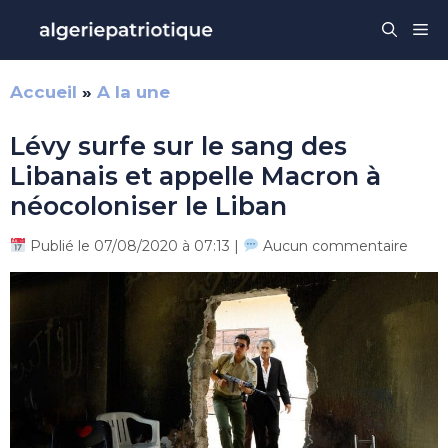
Aller
Me
au
contenu
Accueil
»
A la une
Lévy surfe sur le sang des
Libanais et appelle Macron à
néocoloniser le Liban
Publié le 07/08/2020 à 07:13 |
Aucun commentaire