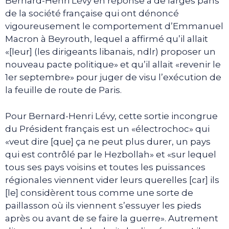
Bernard-Henri Lévy en réponse à de larges pans
de la société française qui ont dénoncé
vigoureusement le comportement d’Emmanuel
Macron à Beyrouth, lequel a affirmé qu’il allait
«[leur] (les dirigeants libanais, ndlr) proposer un
nouveau pacte politique» et qu’il allait «revenir le
1er septembre» pour juger de visu l’exécution de
la feuille de route de Paris.
Pour Bernard-Henri Lévy, cette sortie incongrue
du Président français est un «électrochoc» qui
«veut dire [que] ça ne peut plus durer, un pays
qui est contrôlé par le Hezbollah» et «sur lequel
tous ses pays voisins et toutes les puissances
régionales viennent vider leurs querelles [car] ils
[le] considèrent tous comme une sorte de
paillasson où ils viennent s’essuyer les pieds
après ou avant de se faire la guerre». Autrement