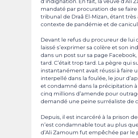
d’indignation. En fait, la veuve d’Ali
mandaté par procuration de se faire d
tribunal de Draâ El-Mizan, étant tr
contexte de pandémie et de canicul
Devant le refus du procureur de lui d
laissé s’exprimer sa colère et son i
dans un post sur sa page Facebook, 
tard. C’était trop tard. La pègre qui s
instantanément avait réussi à faire u
interpellé dans la foulée, le jour d’aprè
et condamné dans la précipitation à 
cinq millions d’amende pour outrag
demandé une peine surréaliste de c
Depuis, il est incarcéré à la prison de 
n’est condamnable tout au plus que
d’Ali Zamoum fut empêchée par le p