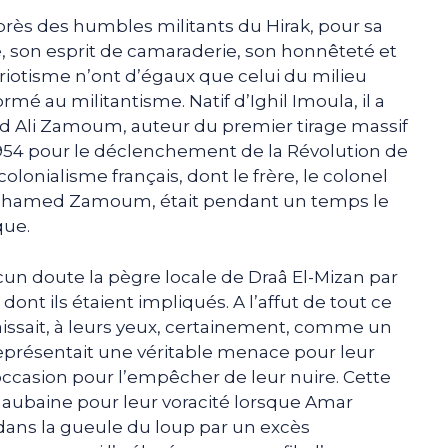
près des humbles militants du Hirak, pour sa
me, son esprit de camaraderie, son honnêteté et
otisme n’ont d’égaux que celui du milieu
formé au militantisme. Natif d’Ighil Imoula, il a
 Ali Zamoum, auteur du premier tirage massif
1954 pour le déclenchement de la Révolution de
olonialisme français, dont le frère, le colonel
 Mohamed Zamoum, était pendant un temps le
que.
un doute la pègre locale de Draâ El-Mizan par
dont ils étaient impliqués. A l’affut de tout ce
raissait, à leurs yeux, certainement, comme un
présentait une véritable menace pour leur
occasion pour l’empêcher de leur nuire. Cette
aubaine pour leur voracité lorsque Amar
dans la gueule du loup par un excès