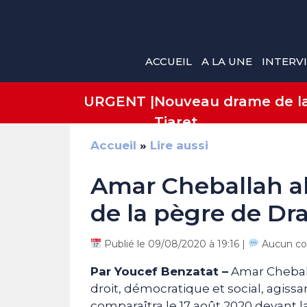
Aller
au
contenu
ACCUEIL
A LA UNE
INTERV
URGENT |
Nouveau drame de la 
Tiaret
Accueil
»
Lire aussi
Amar Cheballah al
de la pègre de Dr
Publié le 09/08/2020 à 19:16 |
Aucun co
Par Youcef Benzatat –
Amar Cheball
droit, démocratique et social, agiss
comparaîtra le 17 août 2020 devant l