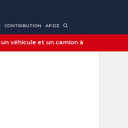
S
CONTRIBUTION
AP.DZ
 un véhicule et un camion à