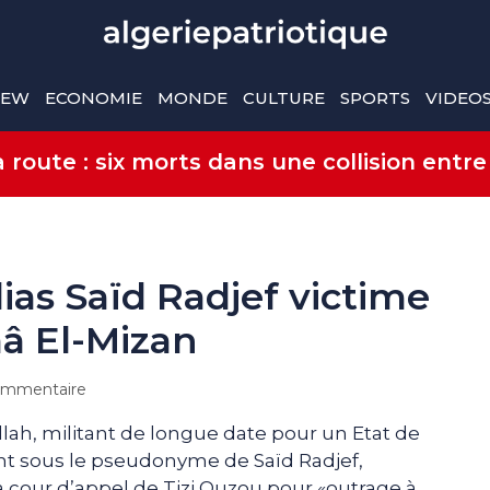
IEW
ECONOMIE
MONDE
CULTURE
SPORTS
VIDEO
route : six morts dans une collision entre
ias Saïd Radjef victime
aâ El-Mizan
mmentaire
ah, militant de longue date pour un Etat de
ant sous le pseudonyme de Saïd Radjef,
a cour d’appel de Tizi Ouzou pour «outrage à