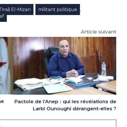
p
gram
Draâ El-Mizan
militant politique
,
,
ef
Article suivant
ne
Pactole de l’Anep : qui les révélations de
Larbi Ounoughi dérangent-elles ?