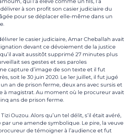
 Zamoum, qui l’a élevé comme un fils, l’a
élivrer à son profit son casier judiciaire du
ès âgée pour se déplacer elle-même dans un
e.
élivrer le casier judiciaire, Amar Cheballah avait
ndignation devant ce dévoiement de la justice
qu’il avait aussitôt supprimé 27 minutes plus
urveillait ses gestes et ses paroles
ne capture d’image de son texte et il fut
s, soit le 30 juin 2020. Le 1er juillet, il fut jugé
un an de prison ferme, deux ans avec sursis et
e à magistrat. Au moment où le procureur avait
inq ans de prison ferme.
Tizi Ouzou. Alors qu’un tel délit, s’il était avéré,
 par une amende symbolique. Le pire, la veuve
rocureur de témoigner à l’audience et fut