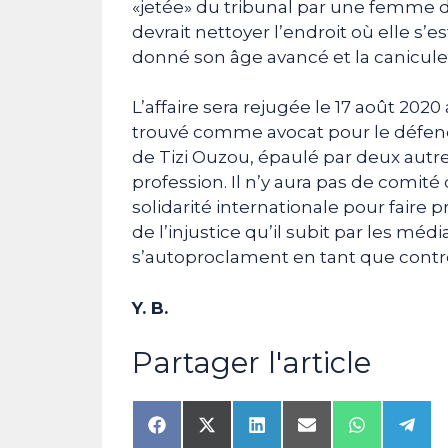
«jetée» du tribunal par une femme d
devrait nettoyer l’endroit où elle s’
donné son âge avancé et la canicule q
L’affaire sera rejugée le 17 août 202
trouvé comme avocat pour le défend
de Tizi Ouzou, épaulé par deux autre
profession. Il n’y aura pas de comité
solidarité internationale pour faire p
de l’injustice qu’il subit par les méd
s’autoproclament en tant que contre-
Y. B.
Partager l'article
Share
Share
Share
Share
Share
Shar