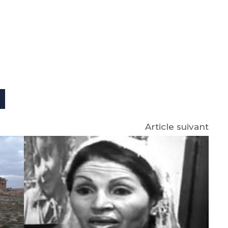
e
p
gram
m
Article suivant