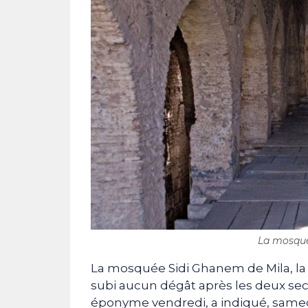
La mosqué
La mosquée Sidi Ghanem de Mila, la 
subi aucun dégât après les deux seco
éponyme vendredi, a indiqué, samedi,