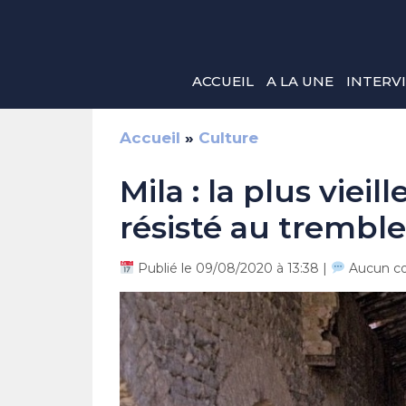
Aller
au
contenu
ACCUEIL
A LA UNE
INTERV
Accueil
»
Culture
Mila : la plus viei
résisté au tremb
Publié le 09/08/2020 à 13:38 |
Aucun c