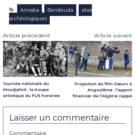
Facebook
X
LinkedIn
Email
WhatsApp
Telegram
Étiquettes
(Twitter)
,
,
Annaba
Bendouda
sites
archéologiques
Article précédent
Article suivant
Journée nationale du
Projection du film Sœurs à
Moudjahid : la troupe
Angoulême : l’apport
artistique du FLN honorée
financier de l’Algérie zappé
Laisser un commentaire
Commentaire