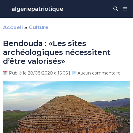
Aller
Me
au
contenu
Accueil
»
Culture
Bendouda : «Les sites
archéologiques nécessitent
d’être valorisés»
Publié le 28/08/2020 à 16:05 |
Aucun commentaire