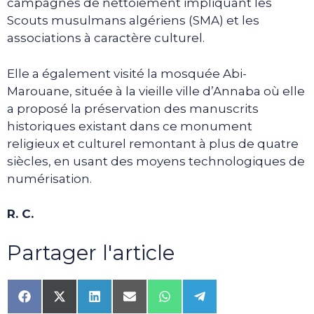
campagnes de nettoiement impliquant les
Scouts musulmans algériens (SMA) et les
associations à caractère culturel.
Elle a également visité la mosquée Abi-
Marouane, située à la vieille ville d’Annaba où elle
a proposé la préservation des manuscrits
historiques existant dans ce monument
religieux et culturel remontant à plus de quatre
siècles, en usant des moyens technologiques de
numérisation.
R. C.
Partager l'article
Share
Share
Share
Share
Share
Share
on
on
on
on
on
on