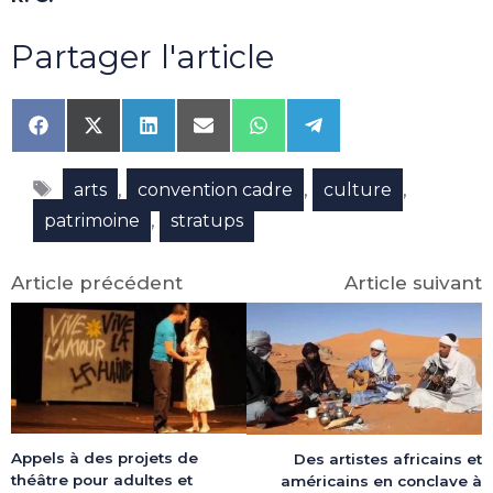
Partager l'article
Share
Share
Share
Share
Share
Share
on
on
on
on
on
on
Facebook
X
LinkedIn
Email
WhatsApp
Telegram
Étiquettes
(Twitter)
,
,
,
arts
convention cadre
culture
,
patrimoine
stratups
Article précédent
Article suivant
Appels à des projets de
Des artistes africains et
théâtre pour adultes et
américains en conclave à